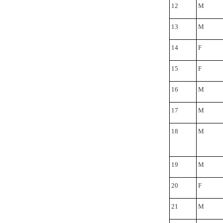
12
M
13
M
14
F
15
F
16
Μ
17
M
18
M
19
M
20
F
21
M