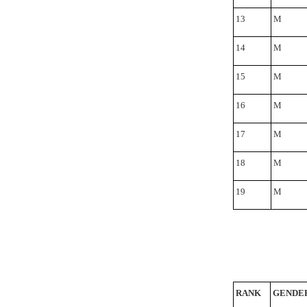
13
M
14
M
15
M
16
M
17
M
18
M
19
M
RANK
GENDE