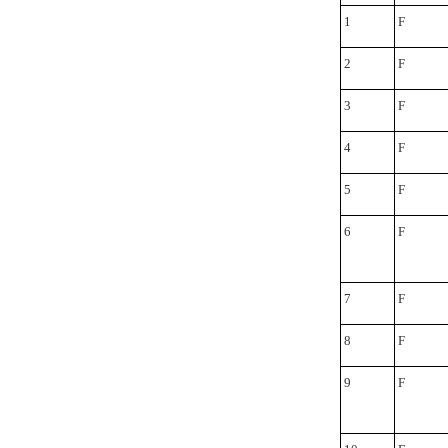
1
F
2
F
3
F
4
F
5
F
6
F
7
F
8
F
9
F