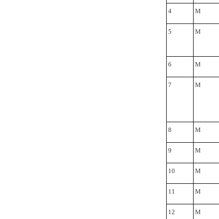
4
M
5
M
6
M
7
Μ
8
M
9
M
10
M
11
M
12
Μ