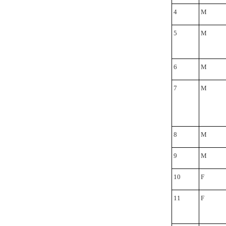
4
M
5
M
6
M
7
Μ
8
M
9
M
10
F
11
F